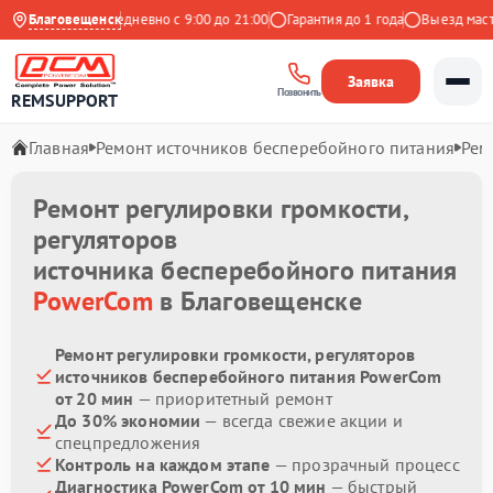
 на Яндекс
Благовещенск
Ежедневно с 9:00 до 21:00
Гарантия до 1 года
Выезд мастер
Заявка
Позвонить
REMSUPPORT
Главная
Ремонт источников бесперебойного питания
Рем
Ремонт регулировки громкости,
регуляторов
источника бесперебойного питания
PowerCom
в Благовещенске
Ремонт регулировки громкости, регуляторов
источников бесперебойного питания PowerCom
от 20 мин
— приоритетный ремонт
До 30% экономии
— всегда свежие акции и
спецпредложения
Контроль на каждом этапе
— прозрачный процесс
Диагностика PowerCom от 10 мин
— быстрый