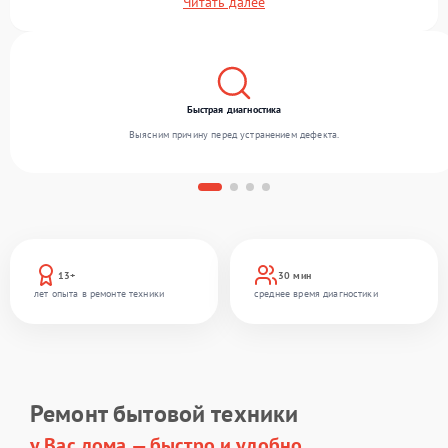
Читать далее
различного уровня сложности и предлагаем стабильный уровень сервиса благодаря
использованию современного оборудования.
Быстрая диагностика
Выясним причину перед устранением дефекта.
13+
30 мин
лет опыта в ремонте техники
среднее время диагностики
Ремонт бытовой техники
у Вас дома — быстро и удобно