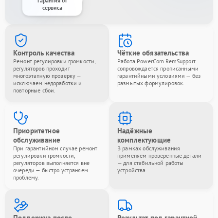
Гарантия от
сервиса
Контроль качества
Чёткие обязательства
Ремонт регулировки громкости,
Работа PowerCom RemSupport
регуляторов проходит
сопровождается прописанными
многоэтапную проверку —
гарантийными условиями — без
исключаем недоработки и
размытых формулировок.
повторные сбои.
Приоритетное
Надёжные
обслуживание
комплектующие
При гарантийном случае ремонт
В рамках обслуживания
регулировки громкости,
применяем проверенные детали
регуляторов выполняется вне
— для стабильной работы
очереди — быстро устраняем
устройства.
проблему.
Поддержка после
Результат под гарантией