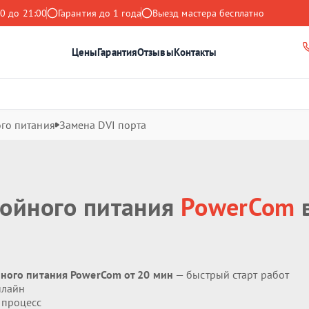
0 до 21:00
Гарантия до 1 года
Выезд мастера бесплатно
Цены
Гарантия
Отзывы
Контакты
го питания
Замена DVI порта
бойного питания
PowerCom
йного питания PowerCom от 20 мин
— быстрый старт работ
нлайн
 процесс