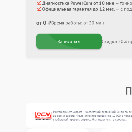
Диагностика PowerCom от 10 мин
— точно
Официальная гарантия до 12 мес.
— с по
от 0 ₽
Время работы: от 30 мин
Записаться
Скидка 20% пр
П
PowerComRemSupport — экспертный сервисный центр по рем
За время работы число клиентов превысило 10 000, а также
стабильный уровень сервиса благодаря опыту команды.