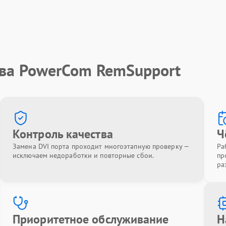
тва PowerCom RemSupport
Контроль качества
Ч
Замена DVI порта проходит многоэтапную проверку —
Ра
исключаем недоработки и повторные сбои.
пр
ра
Приоритетное обслуживание
Н