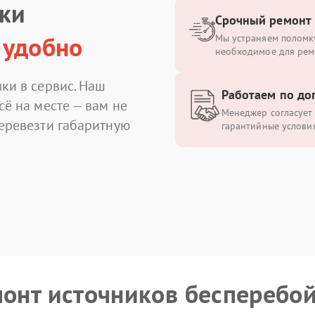
ики
Срочный ремонт
 удобно
Мы устраняем поломку
необходимое для рем
ки в сервис. Наш
Работаем по до
сё на месте — вам не
Менеджер согласует 
перевезти габаритную
гарантийные условия
монт источников бесперебо