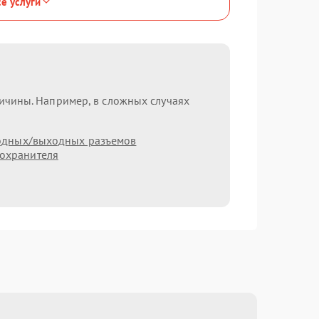
се услуги
ричины. Например, в сложных случаях
одных/выходных разъемов
охранителя