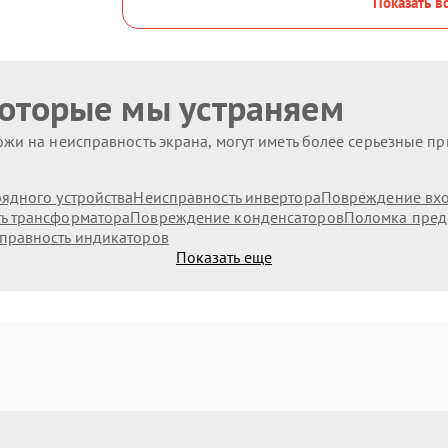
Показать в
которые мы устраняем
жи на неисправность экрана, могут иметь более серьезные п
ядного устройства
Неисправность инвертора
Повреждение вх
ь трансформатора
Повреждение конденсаторов
Поломка пред
правность индикаторов
Показать еще