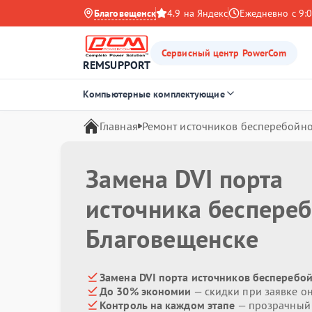
Благовещенск
4.9 на Яндекс
Ежедневно с 9:0
Сервисный центр PowerCom
REMSUPPORT
Компьютерные комплектующие
Главная
Ремонт источников бесперебойно
Замена DVI порта
источника беспере
Благовещенске
Замена DVI порта источников бесперебо
До 30% экономии
— скидки при заявке о
Контроль на каждом этапе
— прозрачный