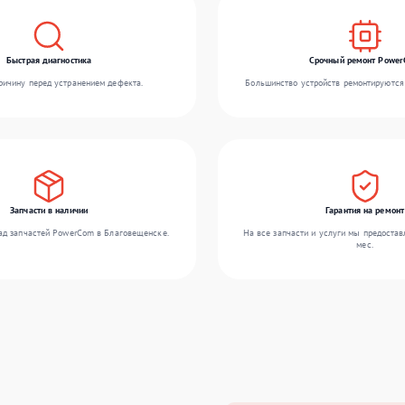
Быстрая диагностика
Срочный ремонт Powe
ичину перед устранением дефекта.
Большинство устройств ремонтируются 
Запчасти в наличии
Гарантия на ремонт
ад запчастей PowerCom в Благовещенске.
На все запчасти и услуги мы предостав
мес.