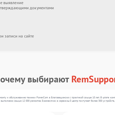
е выявление
дтверждающими документами
и записи на сайте
очему выбирают
RemSuppo
онту и обслуживанию техники PowerCom в Благовещенске с практикой свыше 10 лет. В штате комп
 выполнено свыше 12 000 ремонтов. Ежемесячно в сервисный центр поступает более 300 устройств,