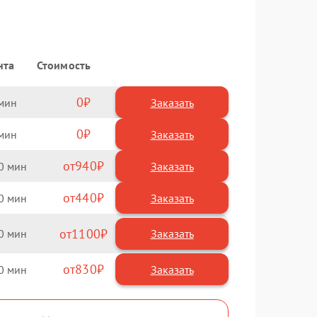
нта
Стоимость
0
Заказать
0
Заказать
940
0
440
0
1100
0
830
0